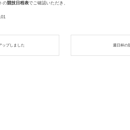
トの
競技日程表
でご確認いただき、
01
アップしました
週日杯の