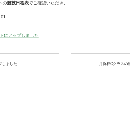
トの
競技日程表
でご確認いただき、
01
トにアップしました
プしました
月例杯Cクラスの