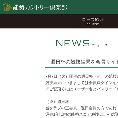
コース紹介
COURSE
NEWS
ニュース
週日杯の競技結果を会員サイ
7月7日（火）開催の週日杯（※）の競
競技結果につきましては会員ログインを
※ご覧頂くにはユーザー名とパスワード
（※）週日杯
当クラブの正会員・週日会員の方であれ
過去1年以内の能勢スコア3枚以上 ＋ 