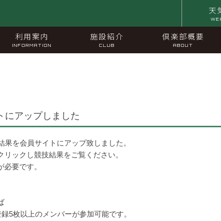
天
WE
利用案内
施設紹介
倶楽部概要
INFORMATION
CLUB
ABOUT
トにアップしました
技結果を会員サイトにアップ致しました。
クリックし競技結果をご覧ください。
が必要です。
ば
総登録5枚以上のメンバーが参加可能です。