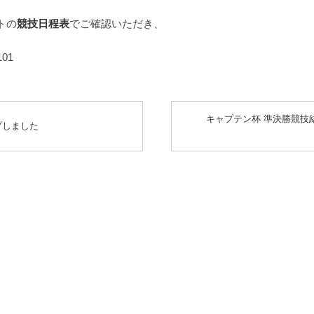
トの
競技日程表
でご確認いただき、
01
キャプテン杯 準決勝競技
プしました