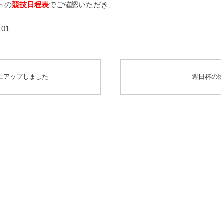
トの
競技日程表
でご確認いただき、
01
にアップしました
週日杯の