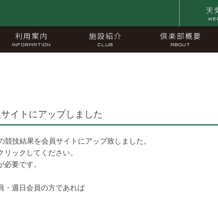
天
WE
利用案内
施設紹介
倶楽部概要
INFORMATION
CLUB
ABOUT
員サイトにアップしました
）の競技結果を会員サイトにアップ致しました。
クリックしてください。
が必要です。
員・週日会員の方であれば