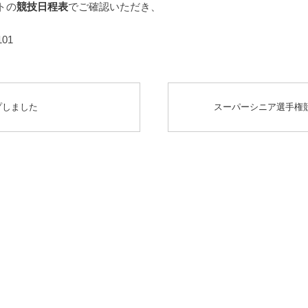
トの
競技日程表
でご確認いただき、
01
プしました
スーパーシニア選手権