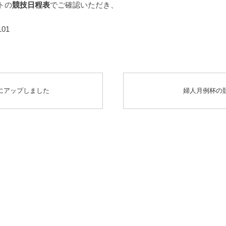
トの
競技日程表
でご確認いただき、
01
にアップしました
婦人月例杯の