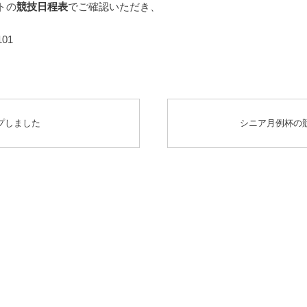
トの
競技日程表
でご確認いただき、
01
プしました
シニア月例杯の