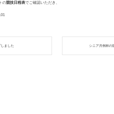
トの
競技日程表
でご確認いただき、
01
プしました
シニア月例杯の