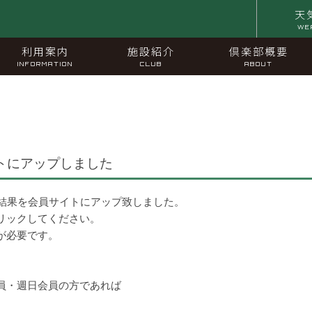
天
WE
利用案内
施設紹介
倶楽部概要
INFORMATION
CLUB
ABOUT
トにアップしました
技結果を会員サイトにアップ致しました。
リックしてください。
が必要です。
員・週日会員の方であれば