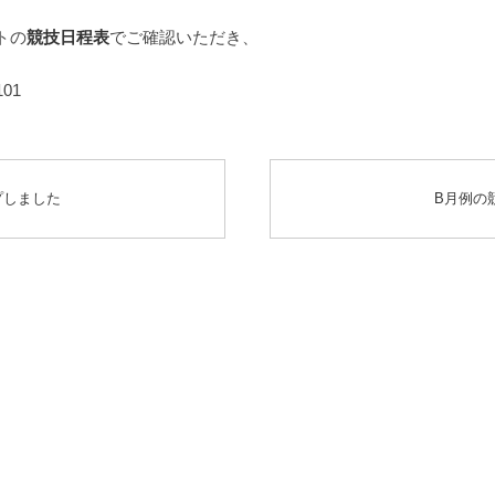
トの
競技日程表
でご確認いただき、
01
プしました
B月例の