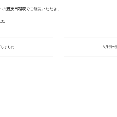
トの
競技日程表
でご確認いただき、
01
プしました
A月例の