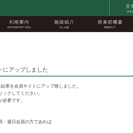
天
WE
利用案内
施設紹介
倶楽部概要
INFORMATION
CLUB
ABOUT
トにアップしました
技結果を会員サイトにアップ致しました。
リックしてください。
が必要です。
員・週日会員の方であれば